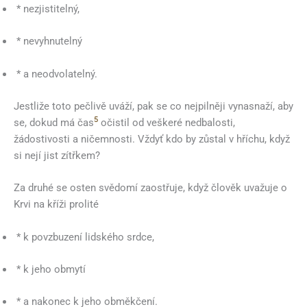
* nezjistitelný,
* nevyhnutelný
* a neodvolatelný.
Jestliže toto pečlivě uváží, pak se co nejpilněji vynasnaží, aby
5
se, dokud má čas
očistil od veškeré nedbalosti,
žádostivosti a ničemnosti. Vždyť kdo by zůstal v hříchu, když
si nejí jist zítřkem?
Za druhé se osten svědomí zaostřuje, když člověk uvažuje o
Krvi na kříži prolité
* k povzbuzení lidského srdce,
* k jeho obmytí
* a nakonec k jeho obměkčení.