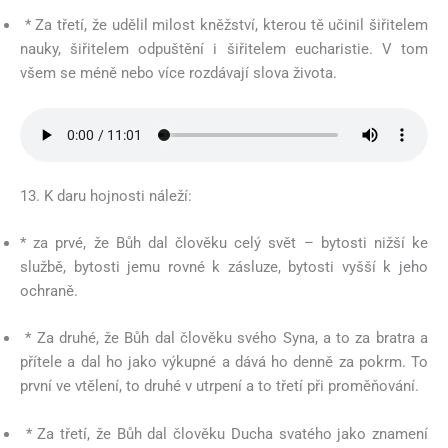
* Za třetí, že udělil milost kněžství, kterou tě učinil šiřitelem
nauky, šiřitelem odpuštění i šiřitelem eucharistie. V tom
všem se méně nebo více rozdávají slova života.
13. K daru hojnosti náleží:
* za prvé, že Bůh dal člověku celý svět – bytosti nižší ke
službě, bytosti jemu rovné k zásluze, bytosti vyšší k jeho
ochraně.
* Za druhé, že Bůh dal člověku svého Syna, a to za bratra a
přítele a dal ho jako výkupné a dává ho denně za pokrm. To
první ve vtělení, to druhé v utrpení a to třetí při proměňování.
* Za třetí, že Bůh dal člověku Ducha svatého jako znamení