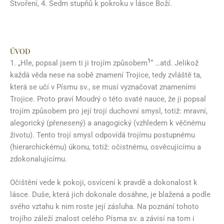
Stvoření, 4. Sedm stupňů k pokroku v lásce Boží.
ÚVOD
1
1. „Hle, popsal jsem ti ji trojím způsobem
“ …atd. Jelikož
každá věda nese na sobě znamení Trojice, tedy zvláště ta,
která se učí v Písmu sv., se musí vyznačovat znameními
Trojice. Proto praví Moudrý o této svaté nauce, že ji popsal
trojím způsobem pro její trojí duchovní smysl, totiž: mravní,
alegorický (přenesený) a anagogický (vzhledem k věčnému
životu). Tento trojí smysl odpovídá trojímu postupnému
(hierarchickému) úkonu, totiž: očistnému, osvěcujícímu a
zdokonalujícímu.
Očištění vede k pokoji, osvícení k pravdě a dokonalost k
lásce. Duše, která jich dokonale dosáhne, je blažená a podle
svého vztahu k nim roste její zásluha. Na poznání tohoto
trojího záleží znalost celého Písma sv. a závisí na tom i