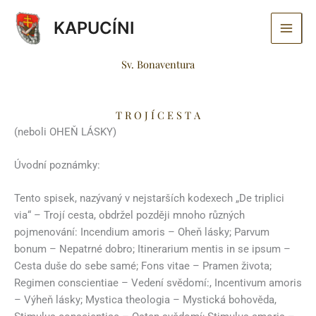
Přeskočit
KAPUCÍNI
na
obsah
Sv. Bonaventura
T R O J Í C E S T A
(neboli OHEŇ LÁSKY)
Úvodní poznámky:
Tento spisek, nazývaný v nejstarších kodexech „De triplici
via“ – Trojí cesta, obdržel později mnoho různých
pojmenování: Incendium amoris – Oheň lásky; Parvum
bonum – Nepatrné dobro; Itinerarium mentis in se ipsum –
Cesta duše do sebe samé; Fons vitae – Pramen života;
Regimen conscientiae – Vedení svědomí:, Incentivum amoris
– Výheň lásky; Mystica theologia – Mystická bohověda,