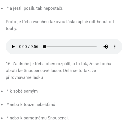
* a jestli posílí, tak nepostačí.
Proto je třeba všechnu takovou lásku úplně odtrhnout od
touhy.
16. Za druhé je třeba oheň rozpálit, a to tak, že se touha
obrátí ke Snoubencově lásce. Dělá se to tak, že
přirovnáváme lásku
* k sobě samým
* nebo k touze nebešťanů
* nebo k samotnému Snoubenci.