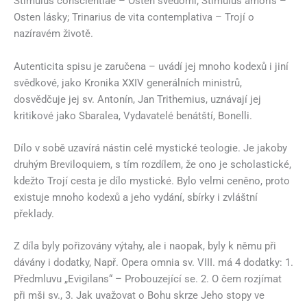
Stimulus conscientiae – Osten svědomí; Stimulus amoris –
Osten lásky; Trinarius de vita contemplativa – Trojí o
nazíravém životě.
Autenticita spisu je zaručena – uvádí jej mnoho kodexů i jiní
svědkové, jako Kronika XXIV generálních ministrů,
dosvědčuje jej sv. Antonín, Jan Trithemius, uznávají jej
kritikové jako Sbaralea, Vydavatelé benátští, Bonelli.
Dílo v sobě uzavírá nástin celé mystické teologie. Je jakoby
druhým Breviloquiem, s tím rozdílem, že ono je scholastické,
kdežto Trojí cesta je dílo mystické. Bylo velmi ceněno, proto
existuje mnoho kodexů a jeho vydání, sbírky i zvláštní
překlady.
Z díla byly pořizovány výtahy, ale i naopak, byly k němu při
dávány i dodatky, Např. Opera omnia sv. VIII. má 4 dodatky: 1.
Předmluvu „Evigilans“ – Probouzející se. 2. O čem rozjímat
při mši sv., 3. Jak uvažovat o Bohu skrze Jeho stopy ve