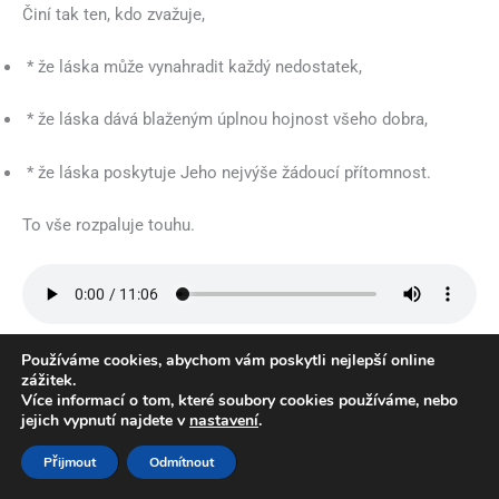
Činí tak ten, kdo zvažuje,
* že láska může vynahradit každý nedostatek,
* že láska dává blaženým úplnou hojnost všeho dobra,
* že láska poskytuje Jeho nejvýše žádoucí přítomnost.
To vše rozpaluje touhu.
Používáme cookies, abychom vám poskytli nejlepší online
17. Za třetí je třeba oheň vyzvednout nade vše
zážitek.
Více informací o tom, které soubory cookies používáme, nebo
* smyslové,
jejich vypnutí najdete v
nastavení
.
Přijmout
Odmítnout
* představitelné