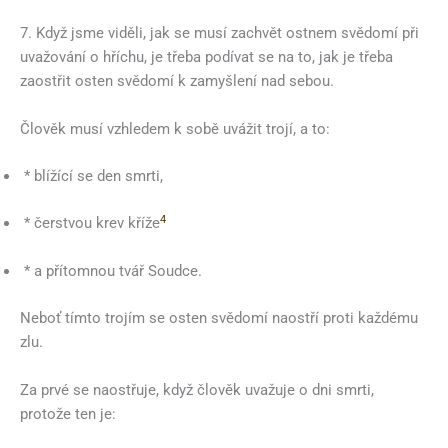
7. Když jsme viděli, jak se musí zachvět ostnem svědomí při
uvažování o hříchu, je třeba podívat se na to, jak je třeba
zaostřit osten svědomí k zamyšlení nad sebou.
Člověk musí vzhledem k sobě uvážit trojí, a to:
* blížící se den smrti,
4
* čerstvou krev kříže
* a přítomnou tvář Soudce.
Neboť tímto trojím se osten svědomí naostří proti každému
zlu.
Za prvé se naostřuje, když člověk uvažuje o dni smrti,
protože ten je: