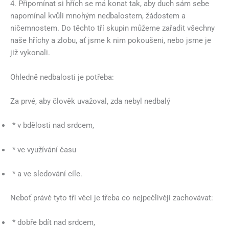
4. Připomínat si hřích se má konat tak, aby duch sám sebe
napomínal kvůli mnohým nedbalostem, žádostem a
ničemnostem. Do těchto tří skupin můžeme zařadit všechny
naše hříchy a zlobu, ať jsme k nim pokoušeni, nebo jsme je
již vykonali.
Ohledně nedbalosti je potřeba:
Za prvé, aby člověk uvažoval, zda nebyl nedbalý
* v bdělosti nad srdcem,
* ve využívání času
* a ve sledování cíle.
Neboť právě tyto tři věci je třeba co nejpečlivěji zachovávat:
* dobře bdít nad srdcem,