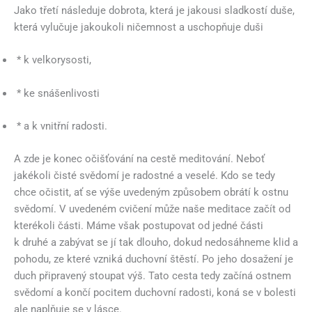
Jako třetí následuje dobrota, která je jakousi sladkostí duše,
která vylučuje jakoukoli ničemnost a uschopňuje duši
* k velkorysosti,
* ke snášenlivosti
* a k vnitřní radosti.
A zde je konec očišťování na cestě meditování. Neboť
jakékoli čisté svědomí je radostné a veselé. Kdo se tedy
chce očistit, ať se výše uvedeným způsobem obrátí k ostnu
svědomí. V uvedeném cvičení může naše meditace začít od
kterékoli části. Máme však postupovat od jedné části
k druhé a zabývat se jí tak dlouho, dokud nedosáhneme klid a
pohodu, ze které vzniká duchovní štěstí. Po jeho dosažení je
duch připravený stoupat výš. Tato cesta tedy začíná ostnem
svědomí a končí pocitem duchovní radosti, koná se v bolesti
ale naplňuje se v lásce.