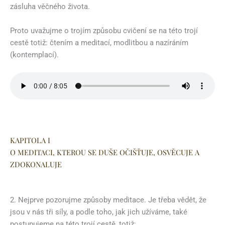
zásluha věčného života.
Proto uvažujme o trojím způsobu cvičení se na této trojí
cestě totiž: čtením a meditací, modlitbou a nazíráním
(kontemplací).
KAPITOLA I
O MEDITACI, KTEROU SE DUŠE OČIŠŤUJE, OSVĚCUJE A
ZDOKONALUJE
2. Nejprve pozorujme způsoby meditace. Je třeba vědět, že
jsou v nás tři síly, a podle toho, jak jich užíváme, také
postupujeme na této trojí cestě, totiž: