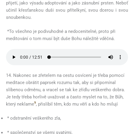
přijetí, jako výsadu adoptování a jako zásnubní prsten. Neboť
učinil křesťanskou duši svou přítelkyní, svou dcerou i svou
snoubenkou.
*To všechno je podivuhodné a nedocenitelné, proto při
meditování o tom musí být duše Bohu náležitě vděčná.
14. Nakonec se zřetelem na cestu osvícení je třeba pomocí
meditace obrátit paprsek rozumu tak, aby si připomínal
slíbenou odměnu, a vracel se tak ke zřídlu veškerého dobra.
Je tedy třeba horlivě uvažovat a často myslet na to, že Bůh,
9
který neklame
, přislíbil těm, kdo mu věří a kdo ho milují
* odstranění veškerého zla,
* společenství se všemi svatými,