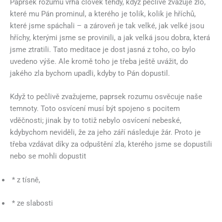
Paprsek rozumu vrhá člověk tehdy, když pečlivě zvažuje zlo,
které mu Pán prominul, a kterého je tolik, kolik je hříchů,
které jsme spáchali – a zároveň je tak velké, jak velké jsou
hříchy, kterými jsme se provinili, a jak velká jsou dobra, která
jsme ztratili. Tato meditace je dost jasná z toho, co bylo
uvedeno výše. Ale kromě toho je třeba ještě uvážit, do
jakého zla bychom upadli, kdyby to Pán dopustil.
Když to pečlivě zvažujeme, paprsek rozumu osvěcuje naše
temnoty. Toto osvícení musí být spojeno s pocitem
vděčnosti; jinak by to totiž nebylo osvícení nebeské,
kdybychom neviděli, že za jeho září následuje žár. Proto je
třeba vzdávat díky za odpuštění zla, kterého jsme se dopustili
nebo se mohli dopustit
* z tísně,
* ze slabosti