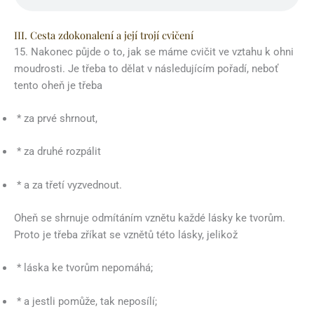
III. Cesta zdokonalení a její trojí cvičení
15. Nakonec půjde o to, jak se máme cvičit ve vztahu k ohni
moudrosti. Je třeba to dělat v následujícím pořadí, neboť
tento oheň je třeba
* za prvé shrnout,
* za druhé rozpálit
* a za třetí vyzvednout.
Oheň se shrnuje odmítáním vznětu každé lásky ke tvorům.
Proto je třeba zříkat se vznětů této lásky, jelikož
* láska ke tvorům nepomáhá;
* a jestli pomůže, tak neposílí;