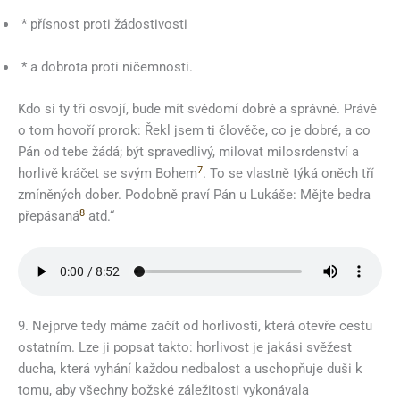
* přísnost proti žádostivosti
* a dobrota proti ničemnosti.
Kdo si ty tři osvojí, bude mít svědomí dobré a správné. Právě
o tom hovoří prorok: Řekl jsem ti člověče, co je dobré, a co
Pán od tebe žádá; být spravedlivý, milovat milosrdenství a
7
horlivě kráčet se svým Bohem
. To se vlastně týká oněch tří
zmíněných dober. Podobně praví Pán u Lukáše: Mějte bedra
8
přepásaná
atd.“
9. Nejprve tedy máme začít od horlivosti, která otevře cestu
ostatním. Lze ji popsat takto: horlivost je jakási svěžest
ducha, která vyhání každou nedbalost a uschopňuje duši k
tomu, aby všechny božské záležitosti vykonávala