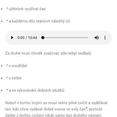
* užitečně využívat čas
* a každému dílu stanovit náležitý cíl.
Za druhé musí člověk zvažovat, zda nebyl nedbalý
* v modlitbě
* v četbě
* a ve vykonávání dobrých skutků.
Neboť v tomto trojím se musí velmi pilně cvičit a vzdělávat
3
ten, kdo chce vydávat dobré ovoce ve svůj čas
, protože
žádné z těchto cvičení nikdy samo bez druhého nestačí.