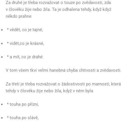
Za druhé je třeba rozvažovat o touze po zvědavosti, zda
v člověku žije nebo žila. Ta je odhalena tehdy, když když
někdo prahne
* vědět, co je tajné,
* vidět,co je krásné,
* a mít, co je drahé.
V tom všem tkví velmi hanebná chyba chtivosti a zvědavosti.
Za třetí je třeba rozvažovat o žádostivosti po marnosti, která
tehdy v člověku žije nebo žila, když v něm byla
* touha po přízni,
* touha po slávě,