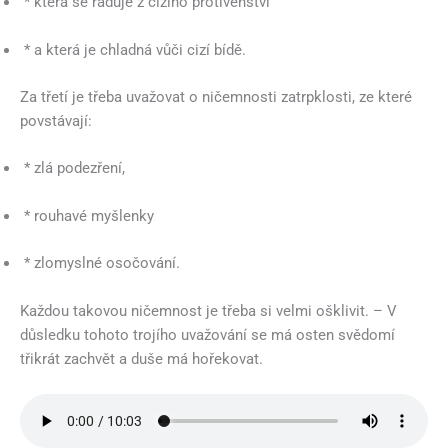
* která se raduje z cizího protivenství
* a která je chladná vůči cizí bídě.
Za třetí je třeba uvažovat o ničemnosti zatrpklosti, ze které
povstávají:
* zlá podezření,
* rouhavé myšlenky
* zlomyslné osočování.
Každou takovou ničemnost je třeba si velmi ošklivit. – V
důsledku tohoto trojího uvažování se má osten svědomí
třikrát zachvět a duše má hořekovat.