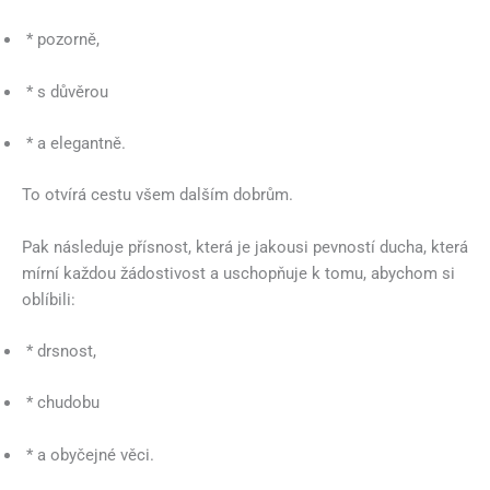
* pozorně,
* s důvěrou
* a elegantně.
To otvírá cestu všem dalším dobrům.
Pak následuje přísnost, která je jakousi pevností ducha, která
mírní každou žádostivost a uschopňuje k tomu, abychom si
oblíbili:
* drsnost,
* chudobu
* a obyčejné věci.