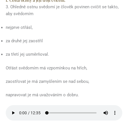
I. Cesta očisty a její trojí cvičení.
3. Ohledně ostnu svědomí je člověk povinen cvičit se takto,
aby svědomím
nejprve otřásl,
za druhé jej zaostřil
za třetí jej usměrňoval.
Otřást svědomím má vzpomínkou na hřích,
zaostřovat je má zamyšlením se nad sebou,
napravovat je má uvažováním o dobru.