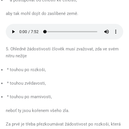
* a postupovat od ctnosti ke ctnosti,
aby tak mohl dojít do zaslíbené země.
5. Ohledně žádostivosti člověk musí zvažovat, zda ve svém
nitru nežije
* touhou po rozkoši,
* touhou zvědavosti,
* touhou po marnivosti,
neboť ty jsou kořenem všeho zla.
Za prvé je třeba přezkoumávat žádostivost po rozkoši, která