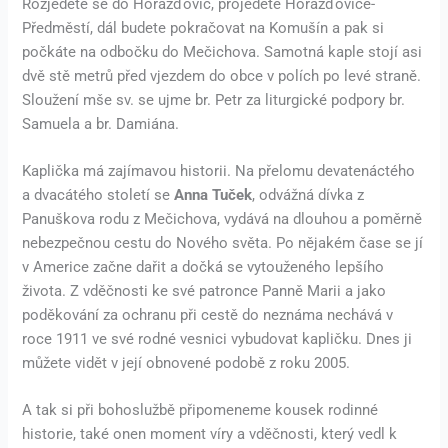
Rozjedete se do Horažďovic, projedete Horažďovice-
Předměstí, dál budete pokračovat na Komušín a pak si
počkáte na odbočku do Mečichova. Samotná kaple stojí asi
dvě stě metrů před vjezdem do obce v polích po levé straně.
Sloužení mše sv. se ujme br. Petr za liturgické podpory br.
Samuela a br. Damiána.
Kaplička má zajímavou historii. Na přelomu devatenáctého
a dvacátého století se
Anna Tuček
, odvážná dívka z
Panuškova rodu z Mečichova, vydává na dlouhou a poměrně
nebezpečnou cestu do Nového světa. Po nějakém čase se jí
v Americe začne dařit a dočká se vytouženého lepšího
života. Z vděčnosti ke své patronce Panně Marii a jako
poděkování za ochranu při cestě do neznáma nechává v
roce 1911 ve své rodné vesnici vybudovat kapličku. Dnes ji
můžete vidět v její obnovené podobě z roku 2005.
A tak si při bohoslužbě připomeneme kousek rodinné
historie, také onen moment víry a vděčnosti, který vedl k