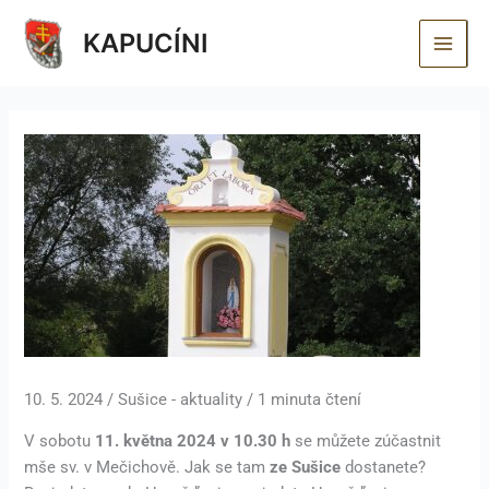
Přeskočit
KAPUCÍNI
na
obsah
10. 5. 2024
/
Sušice - aktuality
/
1 minuta čtení
V sobotu
11. května 2024 v 10.30 h
se můžete zúčastnit
mše sv. v Mečichově. Jak se tam
ze Sušice
dostanete?